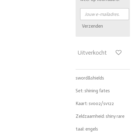
Verzenden
Uitverkocht
sword&shields
Set: shining fates
Kaart: sv002/sv122
Zeldzaamheid: shiny rare
taal: engels