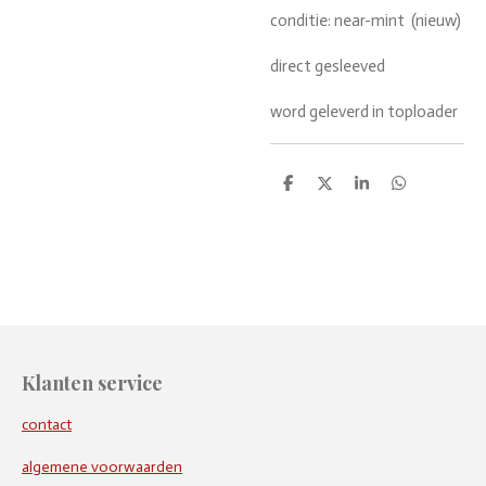
conditie: near-mint (nieuw)
direct gesleeved
word geleverd in toploader
D
D
S
D
e
e
h
e
l
e
a
l
e
l
r
e
n
e
n
Klanten service
contact
algemene voorwaarden