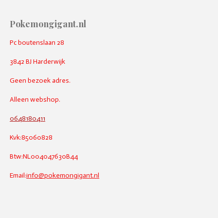
Pokemongigant.nl
Pc boutenslaan 28
3842 BJ Harderwijk
Geen bezoek adres.
Alleen webshop.
0648180411
Kvk:85060828
Btw:NL004047630B44
Email:
info@pokemongigant.nl