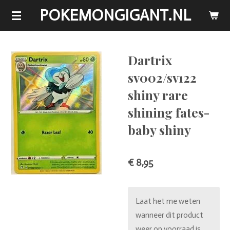
POKEMONGIGANT.NL
Ga
direct
naar
de
Dartrix
hoofdinhoud
sv002/sv122
shiny rare
shining fates-
baby shiny
€ 8,95
Laat het me weten
wanneer dit product
weer op voorraad is.