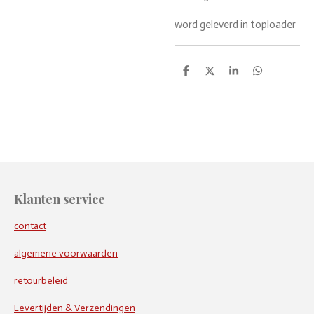
word geleverd in toploader
D
D
S
D
e
e
h
e
l
e
a
l
e
l
r
e
n
e
n
Klanten service
contact
algemene voorwaarden
retourbeleid
Levertijden & Verzendingen