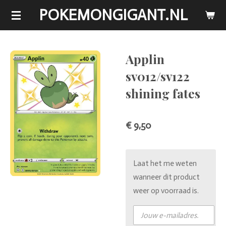
POKEMONGIGANT.NL
Ga
direct
naar
de
Applin
hoofdinhoud
sv012/sv122
shining fates
€ 9,50
Laat het me weten
wanneer dit product
weer op voorraad is.