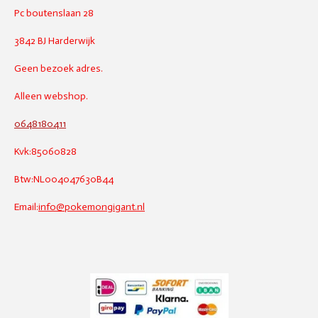
Pc boutenslaan 28
3842 BJ Harderwijk
Geen bezoek adres.
Alleen webshop.
0648180411
Kvk:85060828
Btw:NL004047630B44
Email:
info@pokemongigant.nl