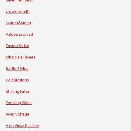
Silver Tempest
crown zenith
Scarlet&violet
Paldea Evolved
Fusion Strike
Obsidian Flames
Battle Styles
Celebrations
Shining Fates
Evolving Skies
Vivid Voltage
V en Vmax Kaarten