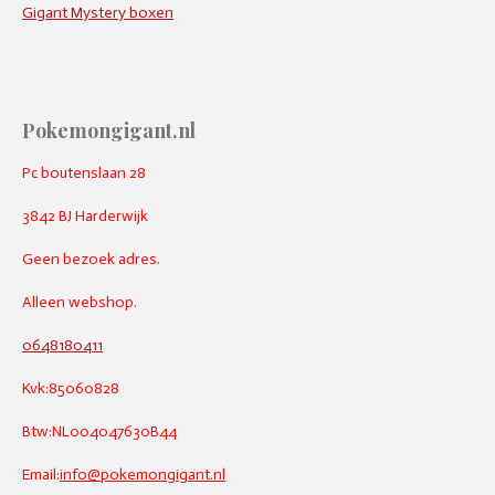
Gigant Mystery boxen
Pokemongigant.nl
Pc boutenslaan 28
3842 BJ Harderwijk
Geen bezoek adres.
Alleen webshop.
0648180411
Kvk:85060828
Btw:NL004047630B44
Email:
info@pokemongigant.nl