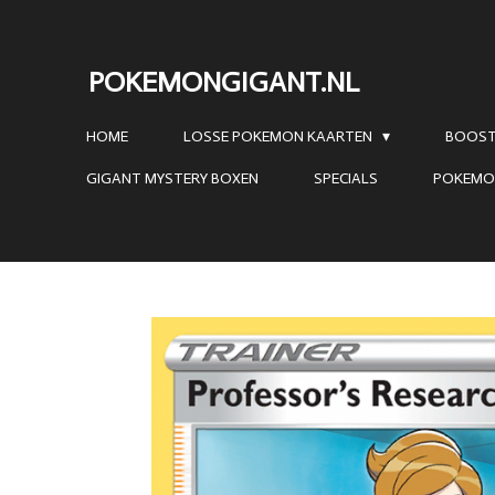
Ga
direct
POKEMONGIGANT.NL
naar
de
HOME
LOSSE POKEMON KAARTEN
BOOST
hoofdinhoud
GIGANT MYSTERY BOXEN
SPECIALS
POKEMO