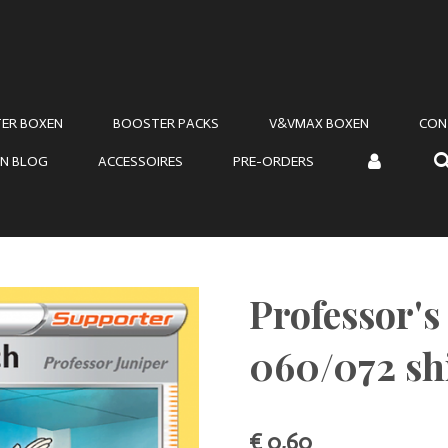
ER BOXEN
BOOSTER PACKS
V&VMAX BOXEN
CON
N BLOG
ACCESSOIRES
PRE-ORDERS
Professor's
060/072 shi
€ 0,60