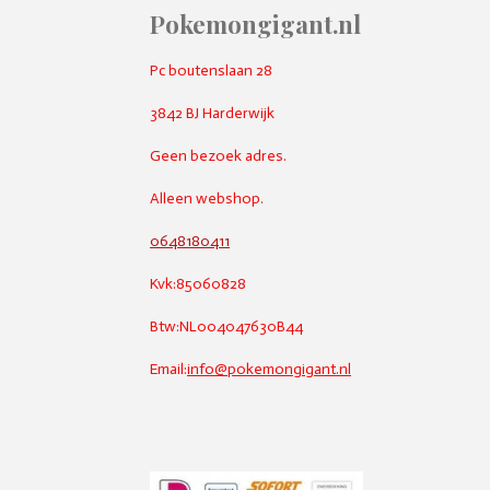
Pokemongigant.nl
Pc boutenslaan 28
3842 BJ Harderwijk
Geen bezoek adres.
Alleen webshop.
0648180411
Kvk:85060828
Btw:NL004047630B44
Email:
info@pokemongigant.nl