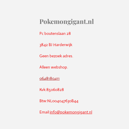
Pokemongigant.nl
Pc boutenslaan 28
3842 BJ Harderwijk
Geen bezoek adres.
Alleen webshop.
0648180411
Kvk:85060828
Btw:NL004047630B44
Email:
info@pokemongigant.nl