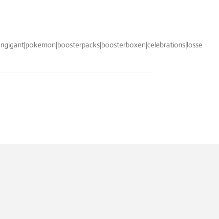
gigant|pokemon|boosterpacks|boosterboxen|celebrations|losse