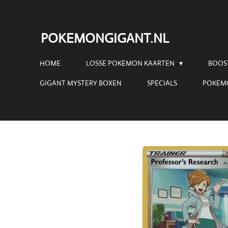
Ga
direct
POKEMONGIGANT.NL
naar
de
HOME
LOSSE POKEMON KAARTEN
BOOS
hoofdinhoud
GIGANT MYSTERY BOXEN
SPECIALS
POKEM