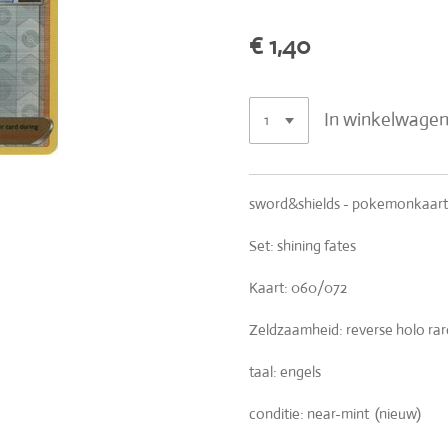
€ 1,40
In winkelwage
sword&shields - pokemonkaar
Set: shining fates
Kaart: 060/072
Zeldzaamheid: reverse holo rar
taal: engels
conditie: near-mint (nieuw)