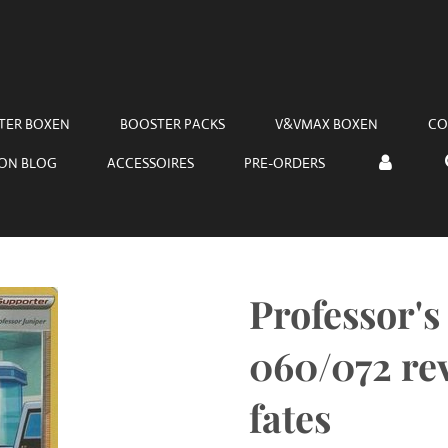
TER BOXEN
BOOSTER PACKS
V&VMAX BOXEN
CO
ON BLOG
ACCESSOIRES
PRE-ORDERS
Professor's
060/072 rev
fates