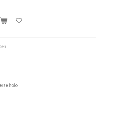
n
ten
rse holo