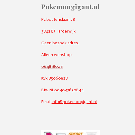
Pokemongigant.nl
Pc boutenslaan 28
3842 BJ Harderwijk
Geen bezoek adres.
Alleen webshop.
0648180411
Kvk:85060828
Btw:NL004047630B44
Email:
info@pokemongigant.nl