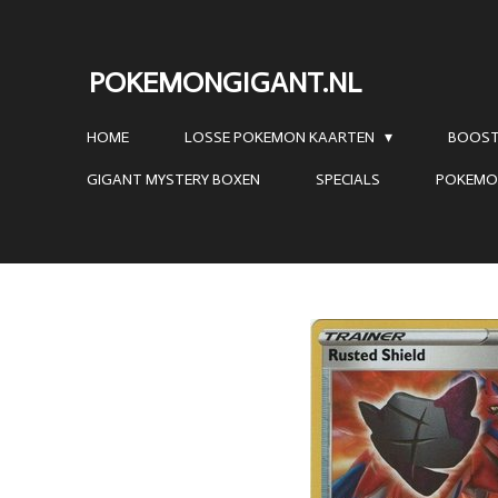
Ga
direct
POKEMONGIGANT.NL
naar
de
HOME
LOSSE POKEMON KAARTEN
BOOST
hoofdinhoud
GIGANT MYSTERY BOXEN
SPECIALS
POKEMO