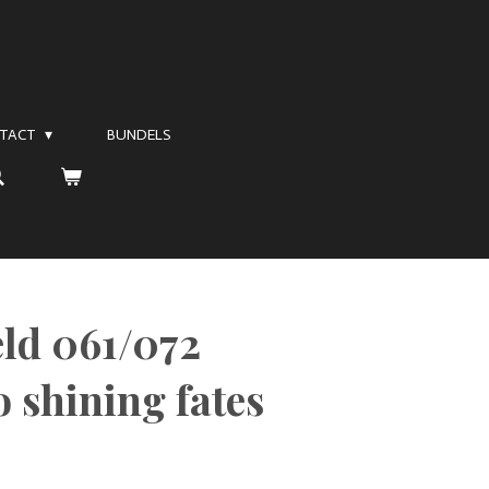
TACT
BUNDELS
eld 061/072
o shining fates