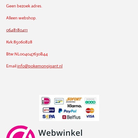
Geen bezoek adres.
Alleen webshop.
0648180411
Kvk:85060828
Btw:NL004047630B44
Email:
info@pokemongigant.nl