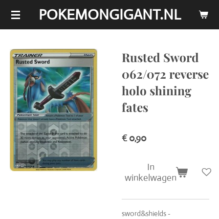
POKEMONGIGANT.NL
Ga
direct
naar
de
Rusted Sword
hoofdinhoud
062/072 reverse
holo shining
fates
€ 0,90
In
winkelwagen
sword&shields -