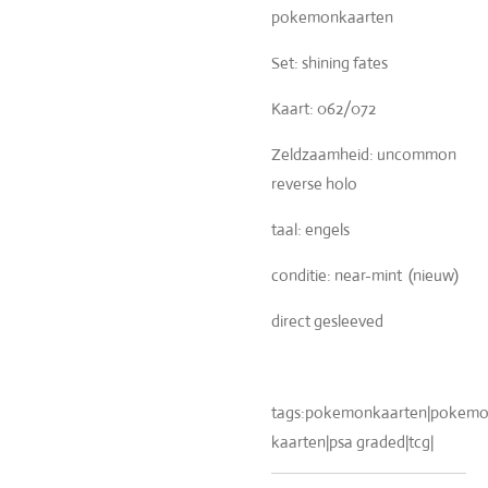
pokemonkaarten
Set: shining fates
Kaart: 062/072
Zeldzaamheid: uncommon
reverse holo
taal: engels
conditie: near-mint (nieuw)
direct gesleeved
tags:pokemonkaarten|pokemon
kaarten|psa graded|tcg|