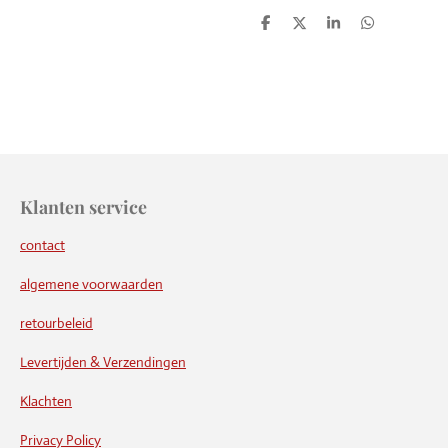
D
D
S
D
e
e
h
e
l
e
a
l
e
l
r
e
n
e
n
Klanten service
contact
algemene voorwaarden
retourbeleid
Levertijden & Verzendingen
Klachten
Privacy Policy