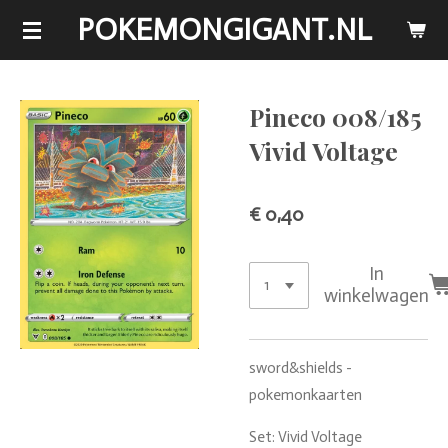
POKEMONGIGANT.NL
Ga
direct
naar
de
Pineco 008/185
hoofdinhoud
Vivid Voltage
€ 0,40
In
winkelwagen
sword&shields -
pokemonkaarten
Set: Vivid Voltage