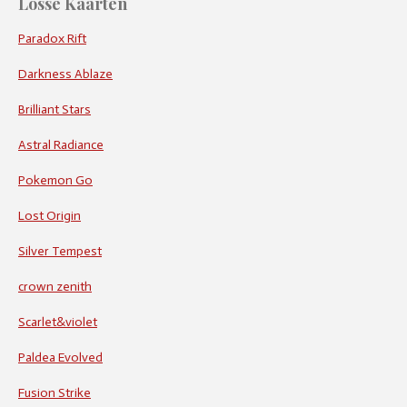
Losse Kaarten
Paradox Rift
Darkness Ablaze
Brilliant Stars
Astral Radiance
Pokemon Go
Lost Origin
Silver Tempest
crown zenith
Scarlet&violet
Paldea Evolved
Fusion Strike