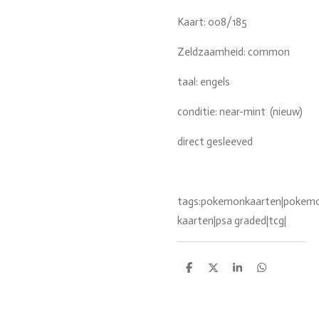
Kaart: 008/185
Zeldzaamheid: common
taal: engels
conditie: near-mint (nieuw)
direct gesleeved
tags:pokemonkaarten|pokemon
kaarten|psa graded|tcg|
D
D
S
D
e
e
h
e
l
e
a
l
e
l
r
e
n
e
n