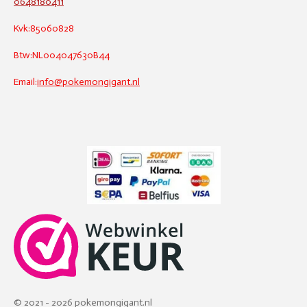
0648180411
Kvk:85060828
Btw:NL004047630B44
Email:
info@pokemongigant.nl
© 2021 - 2026 pokemongigant.nl