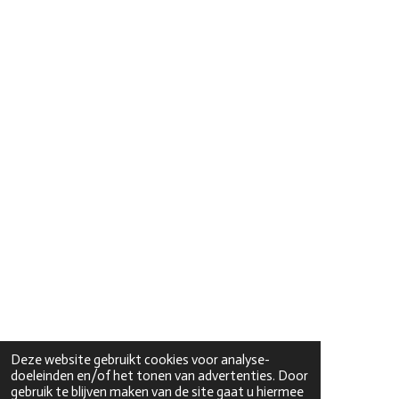
Deze website gebruikt cookies voor analyse-
doeleinden en/of het tonen van advertenties. Door
gebruik te blijven maken van de site gaat u hiermee