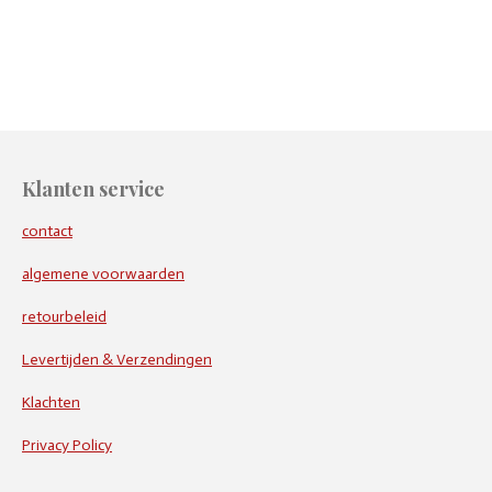
e
e
h
e
l
e
a
l
e
l
r
e
n
e
n
Klanten service
contact
algemene voorwaarden
retourbeleid
Levertijden & Verzendingen
Klachten
Privacy Policy