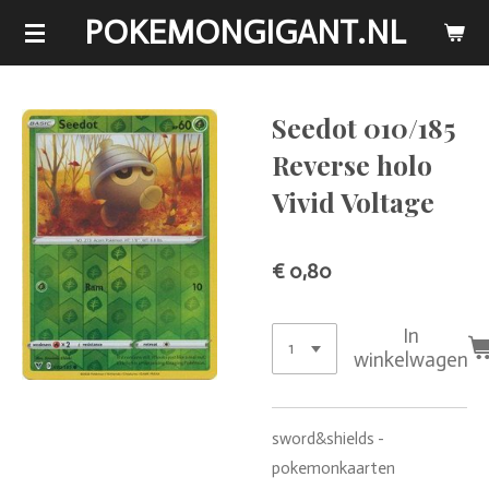
POKEMONGIGANT.NL
Ga
direct
naar
de
Seedot 010/185
hoofdinhoud
Reverse holo
Vivid Voltage
€ 0,80
In
winkelwagen
sword&shields -
pokemonkaarten