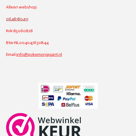
Alleen webshop.
0648180411
Kvk:85060828
Btw:NL004047630B44
Email:
info@pokemongigant.nl