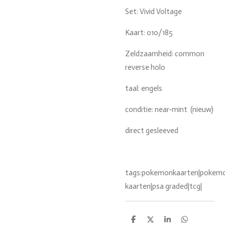
Set: Vivid Voltage
Kaart: 010/185
Zeldzaamheid: common
reverse holo
taal: engels
conditie: near-mint (nieuw)
direct gesleeved
tags:pokemonkaarten|pokemon
kaarten|psa graded|tcg|
D
D
S
D