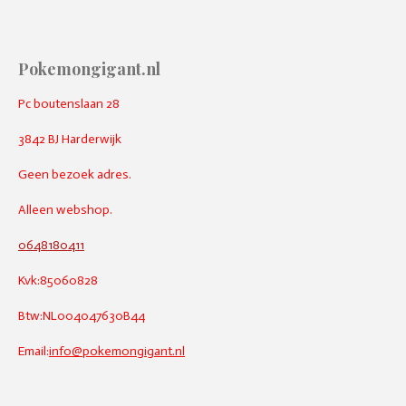
Pokemongigant.nl
Pc boutenslaan 28
3842 BJ Harderwijk
Geen bezoek adres.
Alleen webshop.
0648180411
Kvk:85060828
Btw:NL004047630B44
Email:
info@pokemongigant.nl