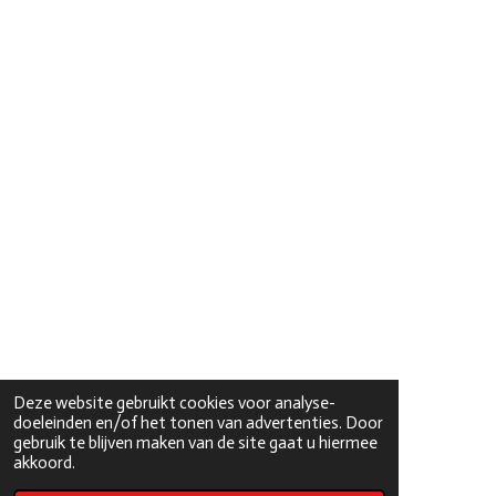
Deze website gebruikt cookies voor analyse-
doeleinden en/of het tonen van advertenties. Door
gebruik te blijven maken van de site gaat u hiermee
akkoord.