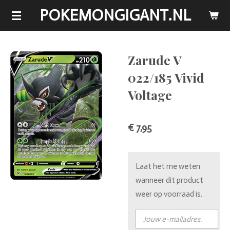
POKEMONGIGANT.NL
Ga
direct
naar
de
Zarude V
hoofdinhoud
022/185 Vivid
Voltage
€ 7,95
Laat het me weten
wanneer dit product
weer op voorraad is.