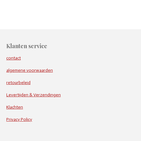
e
l
r
e
n
e
n
Klanten service
contact
algemene voorwaarden
retourbeleid
Levertijden & Verzendingen
Klachten
Privacy Policy