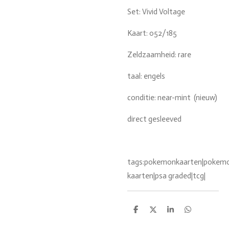
Set: Vivid Voltage
Kaart: 052/185
Zeldzaamheid: rare
taal: engels
conditie: near-mint (nieuw)
direct gesleeved
tags:pokemonkaarten|pokemon
kaarten|psa graded|tcg|
D
D
S
D
e
e
h
e
l
e
a
l