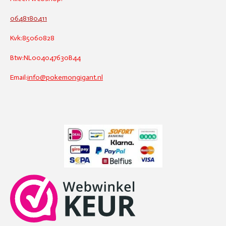
0648180411
Kvk:85060828
Btw:NL004047630B44
Email:
info@pokemongigant.nl