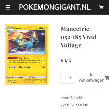
POKEMONGIGANT.NL
Ga
direct
naar
de
Manectric
hoofdinhoud
052/185 Vivid
Voltage
€ 1,10
In
winkelwagen
sword&shields -
pokemonkaarten