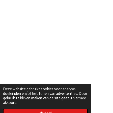
Deze website gebruikt cookies voor analyse-
doeleinden en/of het tonen van advertenties. Door
gebruik te blijven maken van de site gaat u hiermee
akkoord.