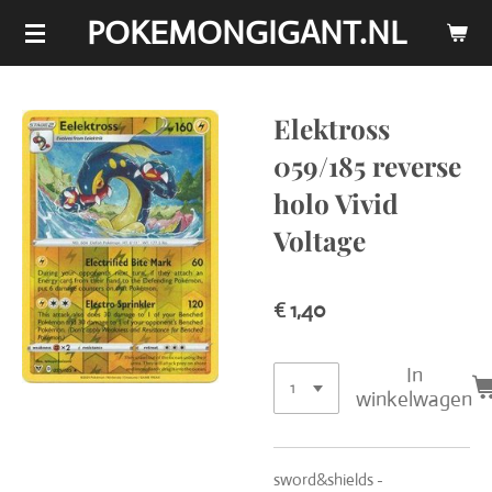
POKEMONGIGANT.NL
Ga
direct
naar
de
Elektross
hoofdinhoud
059/185 reverse
holo Vivid
Voltage
€ 1,40
In
winkelwagen
sword&shields -