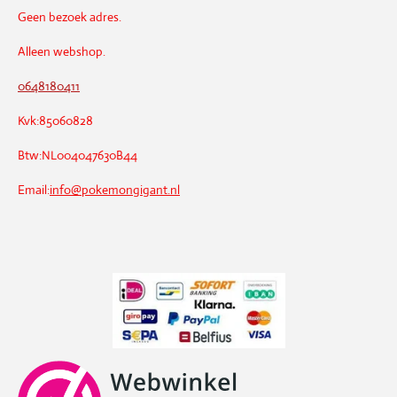
Geen bezoek adres.
Alleen webshop.
0648180411
Kvk:85060828
Btw:NL004047630B44
Email:
info@pokemongigant.nl