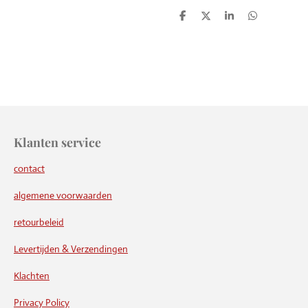
D
D
S
D
e
e
h
e
l
e
a
l
e
l
r
e
n
e
n
Klanten service
contact
algemene voorwaarden
retourbeleid
Levertijden & Verzendingen
Klachten
Privacy Policy