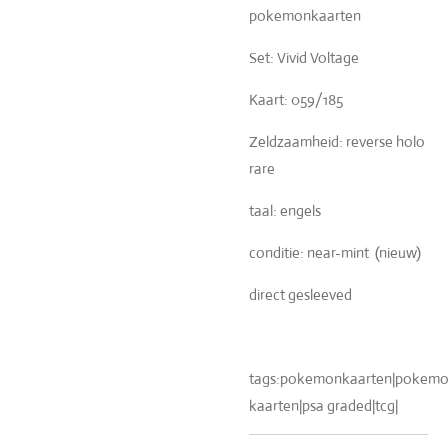
pokemonkaarten
Set: Vivid Voltage
Kaart: 059/185
Zeldzaamheid: reverse holo
rare
taal: engels
conditie: near-mint (nieuw)
direct gesleeved
tags:pokemonkaarten|pokemon
kaarten|psa graded|tcg|