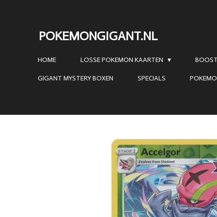
Ga
direct
POKEMONGIGANT.NL
naar
de
HOME
LOSSE POKEMON KAARTEN
BOOST
hoofdinhoud
GIGANT MYSTERY BOXEN
SPECIALS
POKEMO