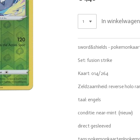
In winkelwage
sword&shields - pokemonkaar
Set: fusion strike
Kaart: 014/264
Zeldzaamheid: reverse holo ra
taal: engels
conditie: near-mint (nieuw)
direct gesleeved
tags:pokemonkaarten|pokemon