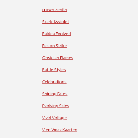
crown zenith
Scarlet&violet
Paldea Evolved
Fusion Strike
Obsidian Flames
Battle Styles
Celebrations
Shining Fates
Evolving Skies
Vivid Voltage
V en Vmax Kaarten