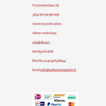
Pc boutenslaan 28
3842 BJ Harderwijk
Geen bezoek adres.
Alleen webshop.
0648180411
Kvk:85060828
Btw:NL004047630B44
Email:
info@pokemongigant.nl