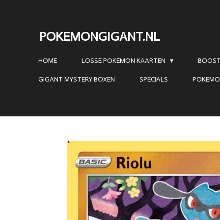
Ga
direct
POKEMONGIGANT.NL
naar
de
HOME
LOSSE POKEMON KAARTEN
BOOST
hoofdinhoud
GIGANT MYSTERY BOXEN
SPECIALS
POKEMO