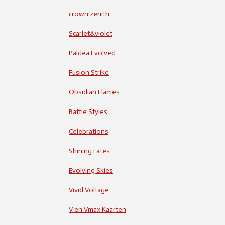
crown zenith
Scarlet&violet
Paldea Evolved
Fusion Strike
Obsidian Flames
Battle Styles
Celebrations
Shining Fates
Evolving Skies
Vivid Voltage
V en Vmax Kaarten