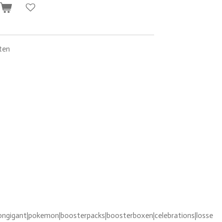
n
ten
gigant|pokemon|boosterpacks|boosterboxen|celebrations|losse