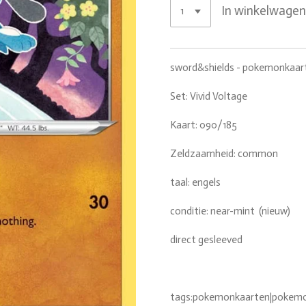
In winkelwage
sword&shields - pokemonkaar
Set: Vivid Voltage
Kaart: 090/185
Zeldzaamheid: common
taal: engels
conditie: near-mint (nieuw)
direct gesleeved
tags:pokemonkaarten|pokemon