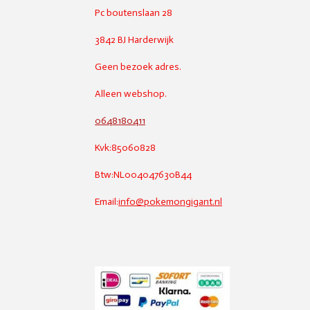
Pc boutenslaan 28
3842 BJ Harderwijk
Geen bezoek adres.
Alleen webshop.
0648180411
Kvk:85060828
Btw:NL004047630B44
Email:
info@pokemongigant.nl