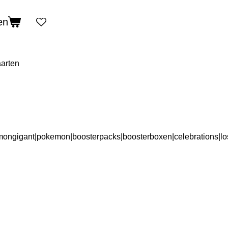
en
arten
ongigant|pokemon|boosterpacks|boosterboxen|celebrations|lo