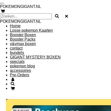
Ga
POKEMONGIGANT.NL
direct
naar
de
POKEMONGIGANT.NL
hoofdinhoud
Home
Losse pokemon Kaarten
Booster Boxen
Booster Packs
v&vmax boxen
contact
bundels
GIGANT MYSTERY BOXEN
specials
pokemon blog
accessoires
Pre-Orders