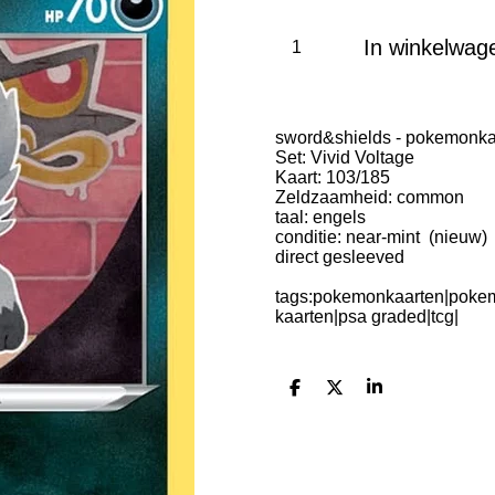
In winkelwag
sword&shields - pokemonka
Set: Vivid Voltage
Kaart: 103/185
Zeldzaamheid: common
taal: engels
conditie: near-mint (nieuw)
direct gesleeved
tags:pokemonkaarten|pokem
kaarten|psa graded|tcg|
D
D
S
e
e
h
l
e
a
e
l
r
n
e