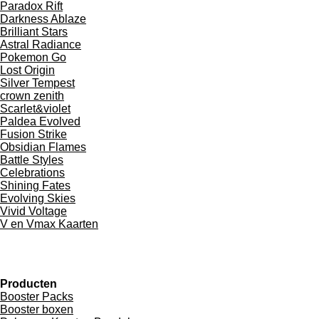
Paradox Rift
Darkness Ablaze
Brilliant Stars
Astral Radiance
Pokemon Go
Lost Origin
Silver Tempest
crown zenith
Scarlet&violet
Paldea Evolved
Fusion Strike
Obsidian Flames
Battle Styles
Celebrations
Shining Fates
Evolving Skies
Vivid Voltage
V en Vmax Kaarten
Producten
Booster Packs
Booster boxen