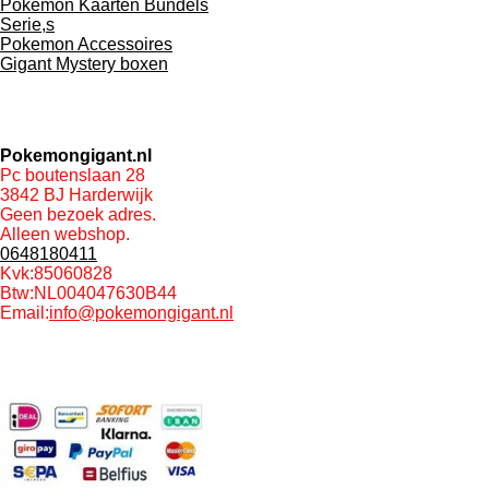
Pokemon Kaarten Bundels
Serie,s
Pokemon Accessoires
Gigant Mystery boxen
Pokemongigant.nl
Pc boutenslaan 28
3842 BJ Harderwijk
Geen bezoek adres.
Alleen webshop.
0648180411
Kvk:85060828
Btw:NL004047630B44
Email:
info@pokemongigant.nl