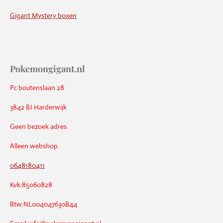
Gigant Mystery boxen
Pokemongigant.nl
Pc boutenslaan 28
3842 BJ Harderwijk
Geen bezoek adres.
Alleen webshop.
0648180411
Kvk:85060828
Btw:NL004047630B44