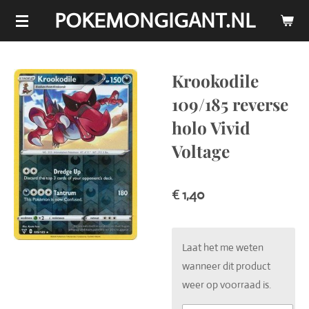
POKEMONGIGANT.NL
Ga
direct
naar
de
Krookodile
hoofdinhoud
109/185 reverse
holo Vivid
Voltage
€ 1,40
Laat het me weten
wanneer dit product
weer op voorraad is.