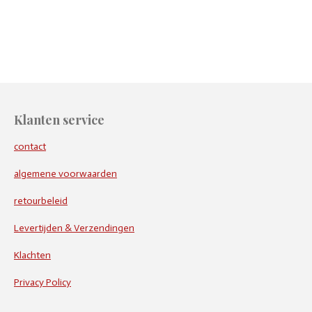
e
e
h
e
l
e
a
l
e
l
r
e
n
e
n
Klanten service
contact
algemene voorwaarden
retourbeleid
Levertijden & Verzendingen
Klachten
Privacy Policy