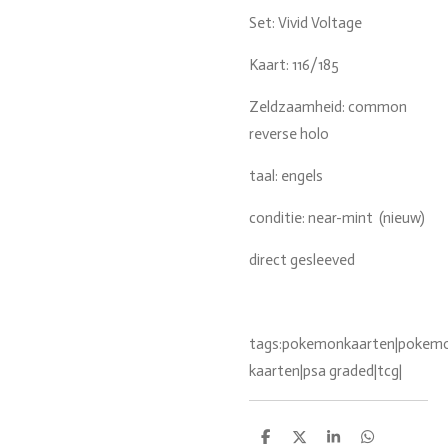
Set: Vivid Voltage
Kaart: 116/185
Zeldzaamheid: common
reverse holo
taal: engels
conditie: near-mint (nieuw)
direct gesleeved
tags:pokemonkaarten|pokemon
kaarten|psa graded|tcg|
D
D
S
D