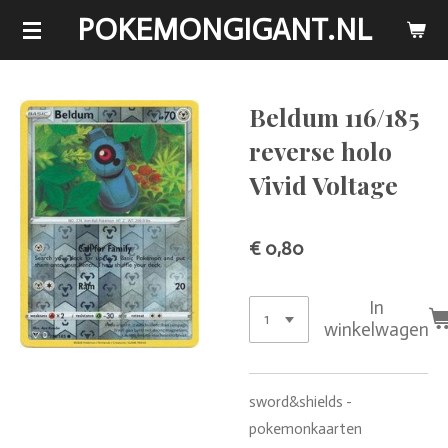
POKEMONGIGANT.NL
Ga
direct
naar
de
Beldum 116/185
hoofdinhoud
reverse holo
Vivid Voltage
€ 0,80
In
winkelwagen
sword&shields -
pokemonkaarten