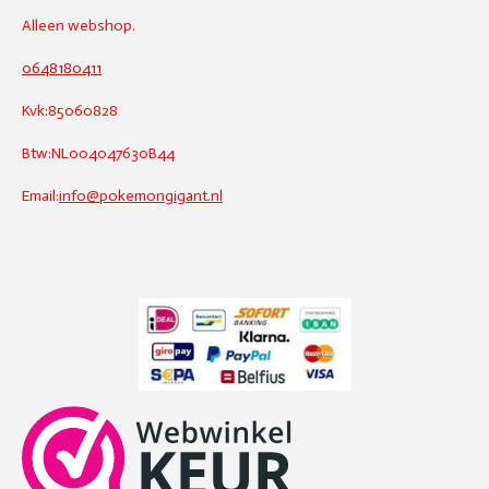
Alleen webshop.
0648180411
Kvk:85060828
Btw:NL004047630B44
Email:
info@pokemongigant.nl