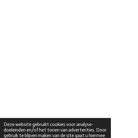
Deze website gebruikt cookies voor analyse-
doeleinden en/of het tonen van advertenties. Door
gebruik te blijven maken van de site gaat u hiermee