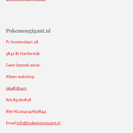
Pokemongigant.nl
Pc boutenslaan 28
3842 BJ Harderwijk
Geen bezoek adres.
Alleen webshop.
0648180411
Kvk:85060828
Btw:NL004047630B44
Email:
info@pokemongigant.nl