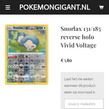
POKEMONGIGANT.NL
Ga
direct
naar
de
Snorlax 131/185
hoofdinhoud
reverse holo
Vivid Voltage
€ 1,80
Laat het me weten
wanneer dit product
weer op voorraad is.