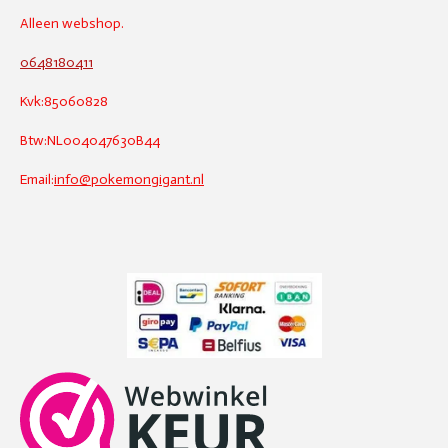
Alleen webshop.
0648180411
Kvk:85060828
Btw:NL004047630B44
Email:
info@pokemongigant.nl