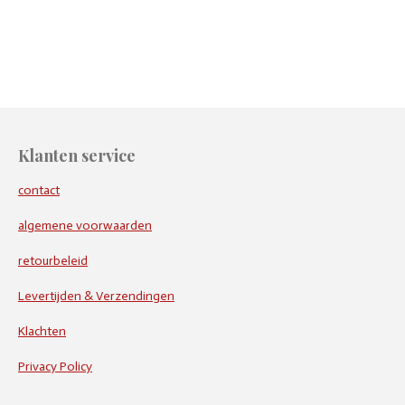
e
e
h
e
l
e
a
l
e
l
r
e
n
e
n
Klanten service
contact
algemene voorwaarden
retourbeleid
Levertijden & Verzendingen
Klachten
Privacy Policy