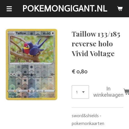
POKEMONGIGANT.NL
Ga
direct
naar
de
Taillow 133/185
hoofdinhoud
reverse holo
Vivid Voltage
€ 0,80
In
winkelwagen
sword&shields -
pokemonkaarten