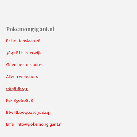
Pokemongigant.nl
Pc boutenslaan 28
3842 BJ Harderwijk
Geen bezoek adres.
Alleen webshop.
0648180411
Kvk:85060828
Btw:NL004047630B44
Email:
info@pokemongigant.nl