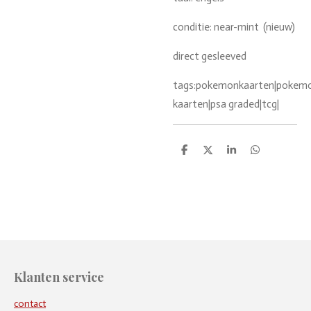
conditie: near-mint (nieuw)
direct gesleeved
tags:pokemonkaarten|pokemon
kaarten|psa graded|tcg|
D
D
S
D
e
e
h
e
l
e
a
l
e
l
r
e
n
e
n
Klanten service
contact