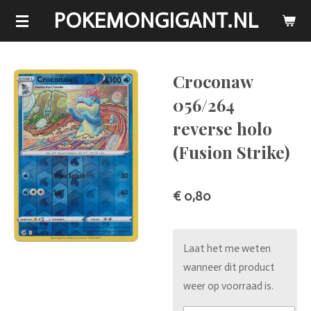
POKEMONGIGANT.NL
Ga
direct
naar
de
Croconaw
hoofdinhoud
056/264
reverse holo
(Fusion Strike)
€ 0,80
Laat het me weten
wanneer dit product
weer op voorraad is.