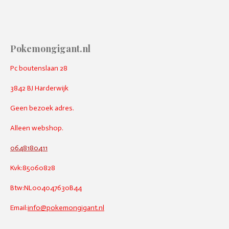
Pokemongigant.nl
Pc boutenslaan 28
3842 BJ Harderwijk
Geen bezoek adres.
Alleen webshop.
0648180411
Kvk:85060828
Btw:NL004047630B44
Email:
info@pokemongigant.nl