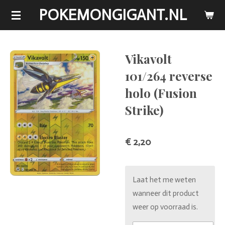
POKEMONGIGANT.NL
Ga
direct
naar
de
Vikavolt
hoofdinhoud
101/264 reverse
holo (Fusion
Strike)
€ 2,20
Laat het me weten
wanneer dit product
weer op voorraad is.