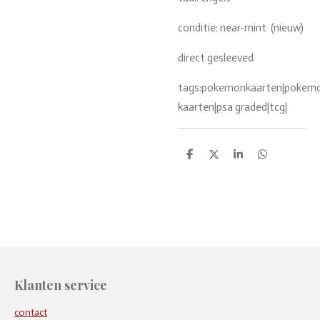
conditie: near-mint (nieuw)
direct gesleeved
tags:pokemonkaarten|pokemon
kaarten|psa graded|tcg|
D
D
S
D
e
e
h
e
l
e
a
l
e
l
r
e
n
e
n
Klanten service
contact