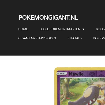
Ga
direct
POKEMONGIGANT.NL
naar
de
HOME
LOSSE POKEMON KAARTEN
BOOS
hoofdinhoud
GIGANT MYSTERY BOXEN
SPECIALS
POKEM