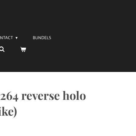
NTACT
BUNDELS
264 reverse holo
ike)