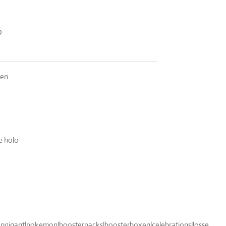
ten
e holo
gigant|pokemon|boosterpacks|boosterboxen|celebrations|losse