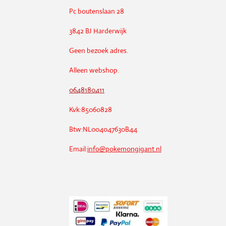
Pc boutenslaan 28
3842 BJ Harderwijk
Geen bezoek adres.
Alleen webshop.
0648180411
Kvk:85060828
Btw:NL004047630B44
Email:
info@pokemongigant.nl