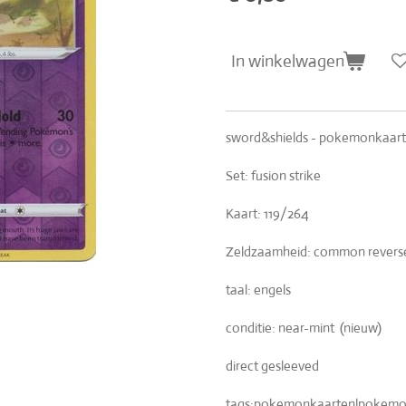
In winkelwagen
sword&shields - pokemonkaar
Set: fusion strike
Kaart: 119/264
Zeldzaamheid: common revers
taal: engels
conditie: near-mint (nieuw)
direct gesleeved
tags:pokemonkaarten|pokemon