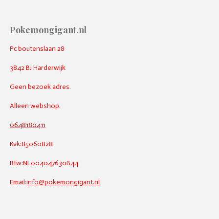
Pokemongigant.nl
Pc boutenslaan 28
3842 BJ Harderwijk
Geen bezoek adres.
Alleen webshop.
0648180411
Kvk:85060828
Btw:NL004047630B44
Email:
info@pokemongigant.nl