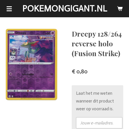
POKEMONGIGANT.NL
Ga
direct
naar
de
Dreepy 128/264
hoofdinhoud
reverse holo
(Fusion Strike)
€ 0,80
Laat het me weten
wanneer dit product
weer op voorraad is.