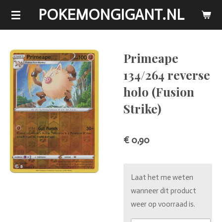
POKEMONGIGANT.NL
Ga
direct
naar
de
Primeape
hoofdinhoud
134/264 reverse
holo (Fusion
Strike)
€ 0,90
Laat het me weten
wanneer dit product
weer op voorraad is.