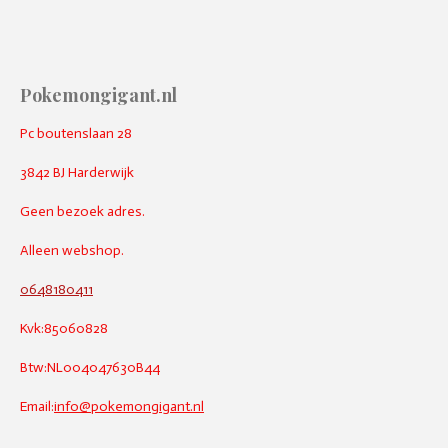
Pokemongigant.nl
Pc boutenslaan 28
3842 BJ Harderwijk
Geen bezoek adres.
Alleen webshop.
0648180411
Kvk:85060828
Btw:NL004047630B44
Email:
info@pokemongigant.nl