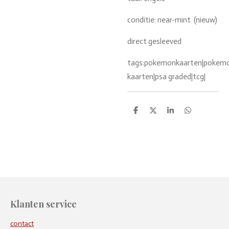
conditie: near-mint (nieuw)
direct gesleeved
tags:pokemonkaarten|pokemon
kaarten|psa graded|tcg|
D
D
S
D
e
e
h
e
l
e
a
l
e
l
r
e
n
e
n
Klanten service
contact