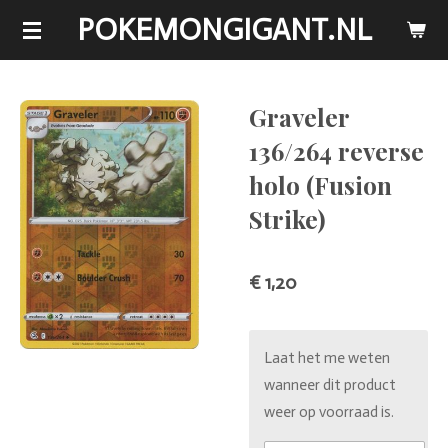
POKEMONGIGANT.NL
Ga
direct
naar
de
Graveler
hoofdinhoud
136/264 reverse
holo (Fusion
Strike)
€ 1,20
Laat het me weten
wanneer dit product
weer op voorraad is.