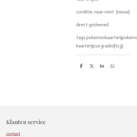
conditie: near-mint (nieuw)
direct gesleeved
tags:pokemonkaarten|pokemon
kaarten|psa graded|tcg|
D
D
S
D
e
e
h
e
l
e
a
l
e
l
r
e
n
e
n
Klanten service
contact