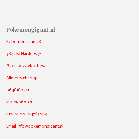
Pokemongigant.nl
Pc boutenslaan 28
3842 BJ Harderwijk
Geen bezoek adres.
Alleen webshop.
0648180411
Kvk:85060828
Btw:NL004047630B44
Email:
info@pokemongigant.nl