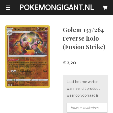
POKEMONGIGANT.NL
Ga
direct
naar
de
Golem 137/264
hoofdinhoud
reverse holo
(Fusion Strike)
€ 2,20
Laat het me weten
wanneer dit product
weer op voorraad is.