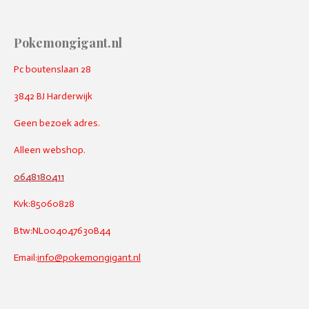
Pokemongigant.nl
Pc boutenslaan 28
3842 BJ Harderwijk
Geen bezoek adres.
Alleen webshop.
0648180411
Kvk:85060828
Btw:NL004047630B44
Email:
info@pokemongigant.nl