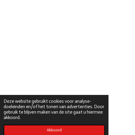
Deze website gebruikt cookies voor analyse-
doeleinden en/of het tonen van advertenties. Door
gebruik te blijven maken van de site gaat u hiermee
akkoord.
Akkoord