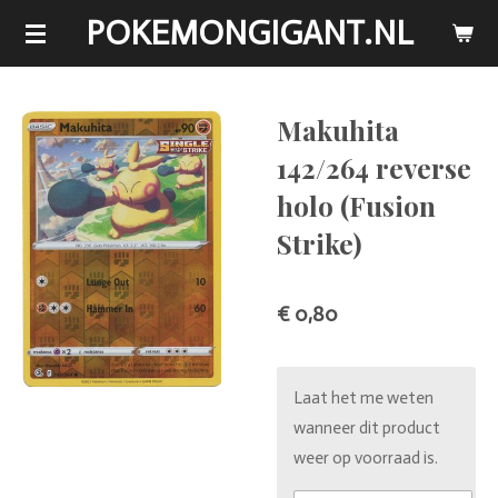
POKEMONGIGANT.NL
Ga
direct
naar
de
Makuhita
hoofdinhoud
142/264 reverse
holo (Fusion
Strike)
€ 0,80
Laat het me weten
wanneer dit product
weer op voorraad is.