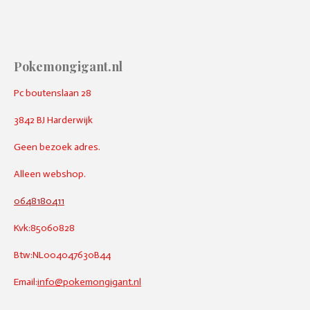
Pokemongigant.nl
Pc boutenslaan 28
3842 BJ Harderwijk
Geen bezoek adres.
Alleen webshop.
0648180411
Kvk:85060828
Btw:NL004047630B44
Email:
info@pokemongigant.nl