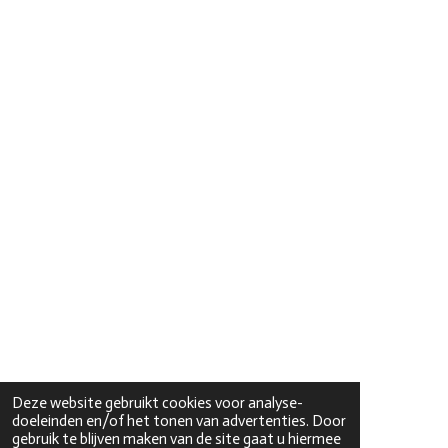
Deze website gebruikt cookies voor analyse-
doeleinden en/of het tonen van advertenties. Door
gebruik te blijven maken van de site gaat u hiermee