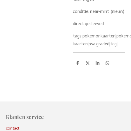
conditie: near-mint (nieuw)
direct gesleeved
tags:pokemonkaarten|pokemon
kaarten|psa graded|tcg|
D
D
S
D
e
e
h
e
l
e
a
l
e
l
r
e
n
e
n
Klanten service
contact