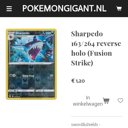
POKEMONGIGANT.NL
Ga
direct
naar
de
Sharpedo
hoofdinhoud
163/264 reverse
holo (Fusion
Strike)
€ 1,20
In
winkelwagen
sword&shields -