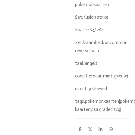
pokemonkaarten
Set: fusion strike
Kaart: 163/264
Zeldzaamheid: uncommon
reverse holo
taal: engels
conditie: near-mint (nieuw)
direct gesleeved
tags:pokemonkaarten|pokemon
kaarten|psa graded|tcg|
D
D
S
D