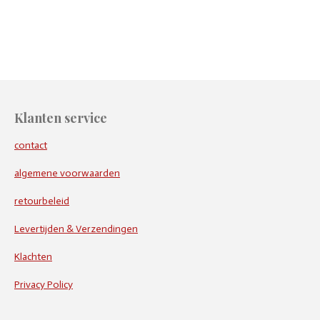
e
e
h
e
l
e
a
l
e
l
r
e
n
e
n
Klanten service
contact
algemene voorwaarden
retourbeleid
Levertijden & Verzendingen
Klachten
Privacy Policy