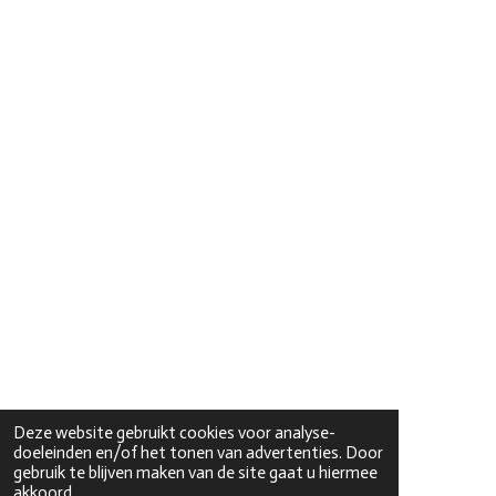
Deze website gebruikt cookies voor analyse-
doeleinden en/of het tonen van advertenties. Door
gebruik te blijven maken van de site gaat u hiermee
akkoord.