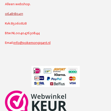
Alleen webshop.
0648180411
Kvk:85060828
Btw:NL004047630B44
Email:
info@pokemongigant.nl