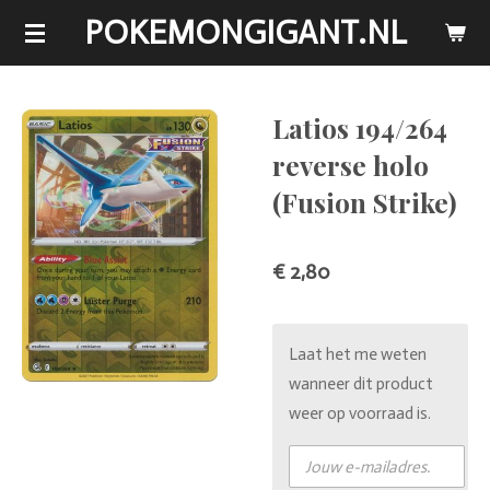
POKEMONGIGANT.NL
Ga
direct
naar
de
Latios 194/264
hoofdinhoud
reverse holo
(Fusion Strike)
€ 2,80
Laat het me weten
wanneer dit product
weer op voorraad is.