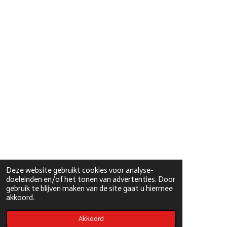
Deze website gebruikt cookies voor analyse-
doeleinden en/of het tonen van advertenties. Door
gebruik te blijven maken van de site gaat u hiermee
akkoord.
Akkoord