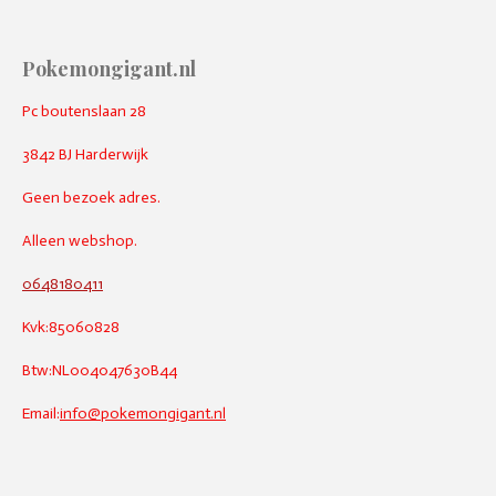
Pokemongigant.nl
Pc boutenslaan 28
3842 BJ Harderwijk
Geen bezoek adres.
Alleen webshop.
0648180411
Kvk:85060828
Btw:NL004047630B44
Email:
info@pokemongigant.nl