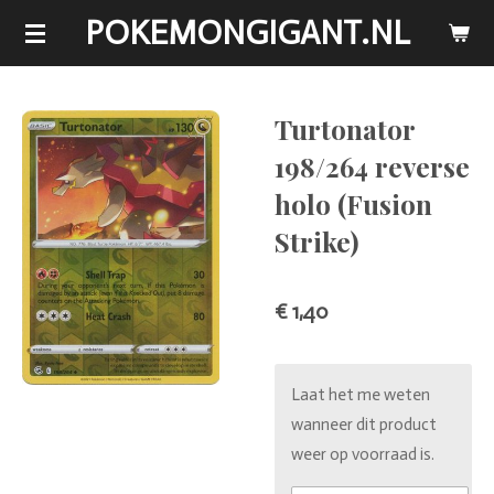
POKEMONGIGANT.NL
Ga
direct
naar
de
Turtonator
hoofdinhoud
198/264 reverse
holo (Fusion
Strike)
€ 1,40
Laat het me weten
wanneer dit product
weer op voorraad is.