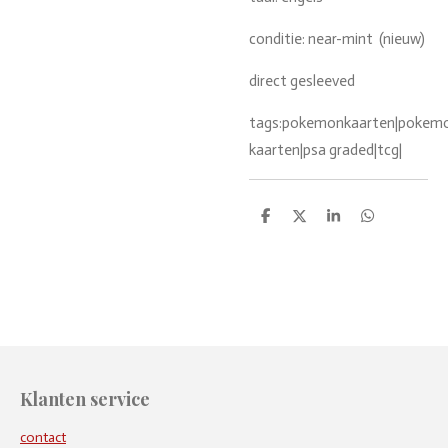
conditie: near-mint (nieuw)
direct gesleeved
tags:pokemonkaarten|pokemon
kaarten|psa graded|tcg|
D
D
S
D
e
e
h
e
l
e
a
l
e
l
r
e
n
e
n
Klanten service
contact