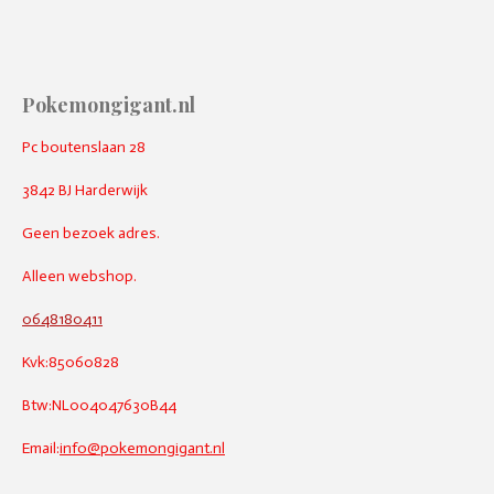
Pokemongigant.nl
Pc boutenslaan 28
3842 BJ Harderwijk
Geen bezoek adres.
Alleen webshop.
0648180411
Kvk:85060828
Btw:NL004047630B44
Email:
info@pokemongigant.nl