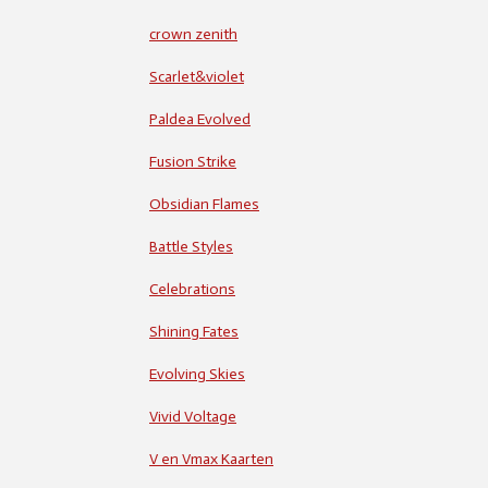
crown zenith
Scarlet&violet
Paldea Evolved
Fusion Strike
Obsidian Flames
Battle Styles
Celebrations
Shining Fates
Evolving Skies
Vivid Voltage
V en Vmax Kaarten