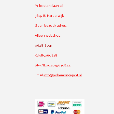
Pc boutenslaan 28
3842 BJ Harderwijk
Geen bezoek adres.
Alleen webshop.
0648180411
Kvk:85060828
Btw:NL004047630B44
Email:
info@pokemongigant.nl