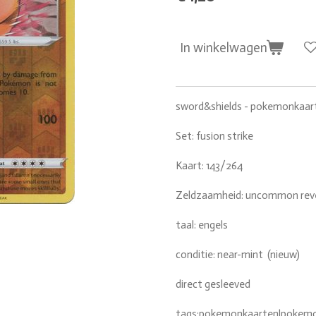
In winkelwagen
sword&shields - pokemonkaar
Set: fusion strike
Kaart: 143/264
Zeldzaamheid: uncommon reve
taal: engels
conditie: near-mint (nieuw)
direct gesleeved
tags:pokemonkaarten|pokemon