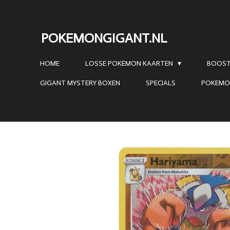
Ga
direct
POKEMONGIGANT.NL
naar
de
HOME
LOSSE POKEMON KAARTEN
BOOST
hoofdinhoud
GIGANT MYSTERY BOXEN
SPECIALS
POKEMO