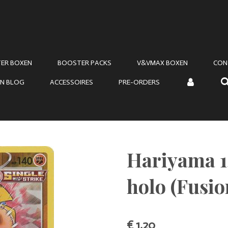
ER BOXEN
BOOSTER PACKS
V&VMAX BOXEN
CON
N BLOG
ACCESSOIRES
PRE-ORDERS
Hariyama 1
holo (Fusio
€ 1,20