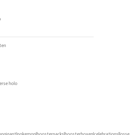
ten
rse holo
gigant|pokemon|boosterpacks|boosterboxen|celebrations|losse