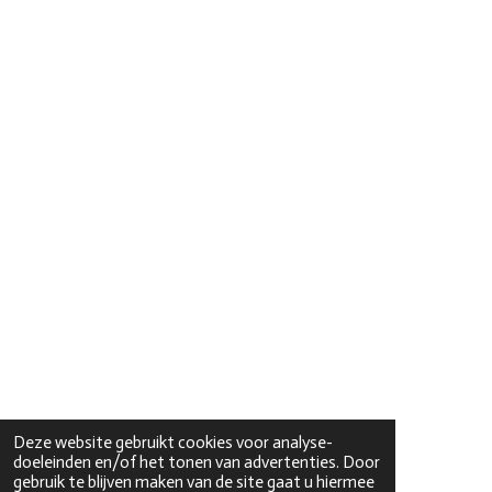
Deze website gebruikt cookies voor analyse-
doeleinden en/of het tonen van advertenties. Door
gebruik te blijven maken van de site gaat u hiermee