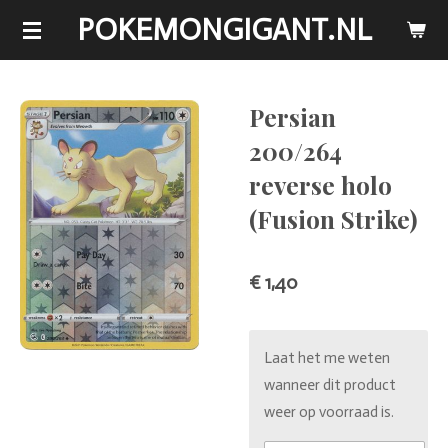
POKEMONGIGANT.NL
Ga
direct
naar
de
Persian
hoofdinhoud
200/264
reverse holo
(Fusion Strike)
€ 1,40
Laat het me weten
wanneer dit product
weer op voorraad is.