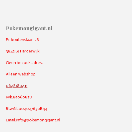
Pokemongigant.nl
Pc boutenslaan 28
3842 BJ Harderwijk
Geen bezoek adres.
Alleen webshop.
0648180411
Kvk:85060828
Btw:NL004047630B44
Email:
info@pokemongigant.nl