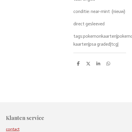
conditie: near-mint (nieuw)
direct gesleeved
tags:pokemonkaarten|pokemon
kaarten|psa graded|tcg|
D
D
S
D
e
e
h
e
l
e
a
l
e
l
r
e
n
e
n
Klanten service
contact