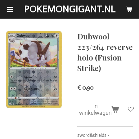
POKEMONGIGANT.NL
Ga
direct
naar
de
Dubwool
hoofdinhoud
223/264 reverse
holo (Fusion
Strike)
€ 0,90
In
winkelwagen
sword&shields -