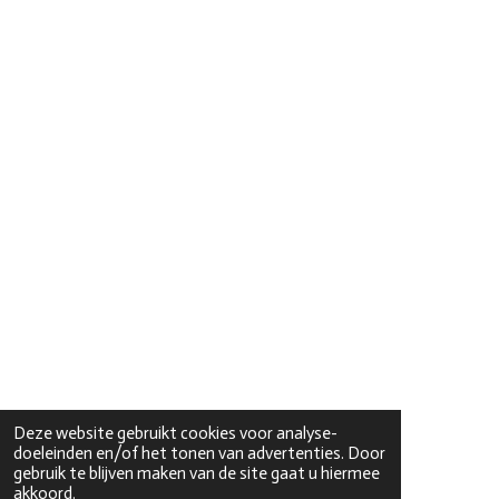
Deze website gebruikt cookies voor analyse-
doeleinden en/of het tonen van advertenties. Door
gebruik te blijven maken van de site gaat u hiermee
akkoord.