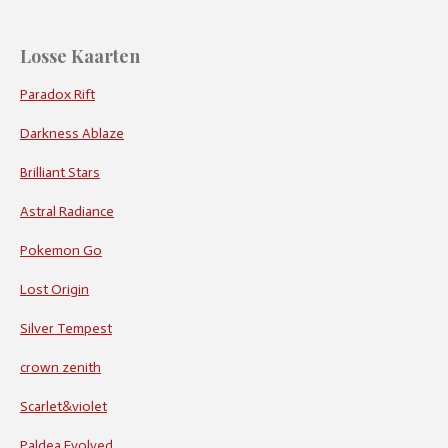
Losse Kaarten
Paradox Rift
Darkness Ablaze
Brilliant Stars
Astral Radiance
Pokemon Go
Lost Origin
Silver Tempest
crown zenith
Scarlet&violet
Paldea Evolved