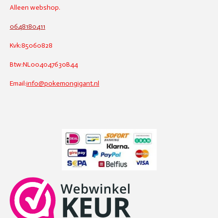
Alleen webshop.
0648180411
Kvk:85060828
Btw:NL004047630B44
Email:
info@pokemongigant.nl