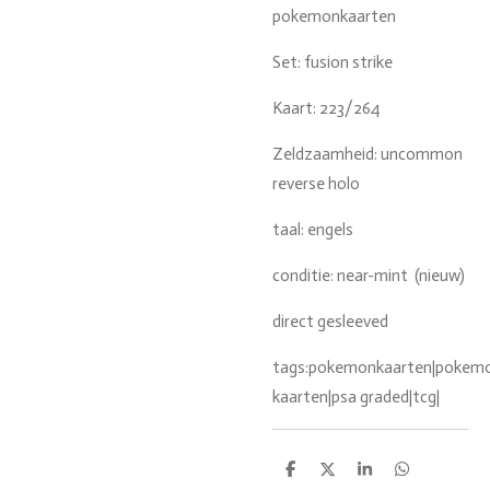
pokemonkaarten
Set: fusion strike
Kaart: 223/264
Zeldzaamheid: uncommon
reverse holo
taal: engels
conditie: near-mint (nieuw)
direct gesleeved
tags:pokemonkaarten|pokemon
kaarten|psa graded|tcg|
D
D
S
D