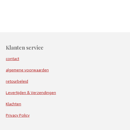
e
e
h
e
l
e
a
l
e
l
r
e
n
e
n
Klanten service
contact
algemene voorwaarden
retourbeleid
Levertijden & Verzendingen
Klachten
Privacy Policy