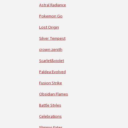
Astral Radiance
Pokemon Go
Lost Origin
Silver Tempest
crown zenith
Scarlet&violet
Paldea Evolved
Fusion Strike
Obsidian Flames
Battle Styles
Celebrations
Shining Fates