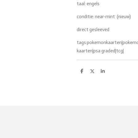
taal: engels
conditie: near-mint (nieuw)
direct gesleeved
tags:pokemonkaarten|pokemon
kaarten|psa graded|tcg|
D
D
S
e
e
h
l
e
a
e
l
r
n
e