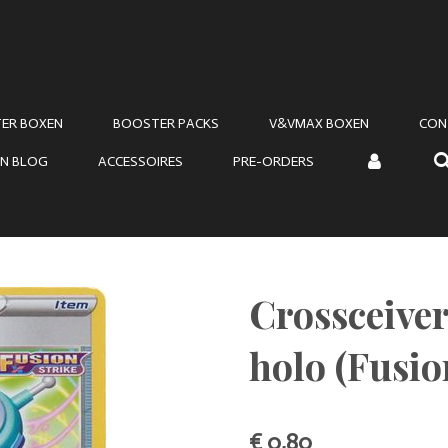
ER BOXEN
BOOSTER PACKS
V&VMAX BOXEN
CON
N BLOG
ACCESSOIRES
PRE-ORDERS
Crossceiver
holo (Fusio
€ 0,80