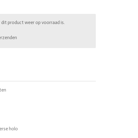
it product weer op voorraad is.
erzenden
ten
rse holo