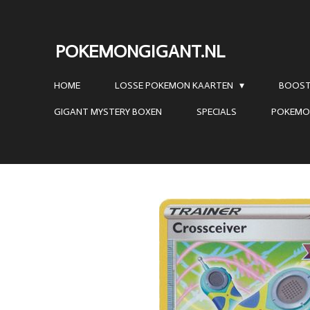
Ga
direct
POKEMONGIGANT.NL
naar
de
HOME
LOSSE POKEMON KAARTEN
BOOST
hoofdinhoud
GIGANT MYSTERY BOXEN
SPECIALS
POKEMO