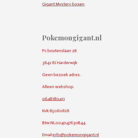
Gigant Mystery boxen
Pokemongigant.nl
Pc boutenslaan 28
3842 BJ Harderwijk
Geen bezoek adres.
Alleen webshop.
0648180411
Kvk:85060828
Btw:NL004047630B44
Email:
info@pokemongigant.nl