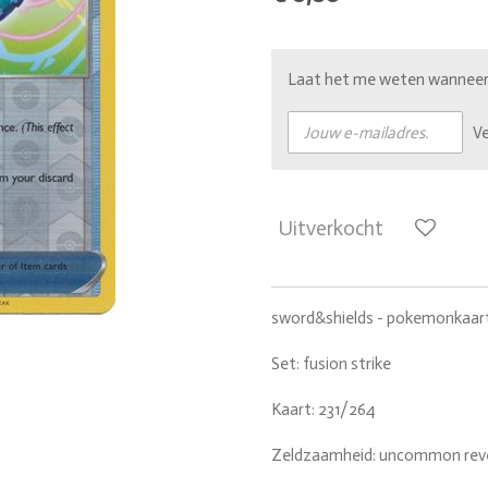
Laat het me weten wanneer d
V
Uitverkocht
sword&shields - pokemonkaar
Set: fusion strike
Kaart: 231/264
Zeldzaamheid: uncommon reve