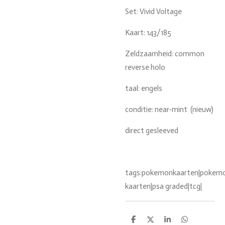
Set: Vivid Voltage
Kaart: 143/185
Zeldzaamheid: common
reverse holo
taal: engels
conditie: near-mint (nieuw)
direct gesleeved
tags:pokemonkaarten|pokemon
kaarten|psa graded|tcg|
D
D
S
D