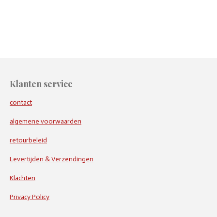
e
e
h
e
l
e
a
l
e
l
r
e
n
e
n
Klanten service
contact
algemene voorwaarden
retourbeleid
Levertijden & Verzendingen
Klachten
Privacy Policy