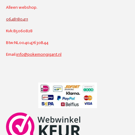
Alleen webshop.
0648180411
Kvk:85060828
Btw:NL004047630B44
Email:
info@pokemongigant.nl