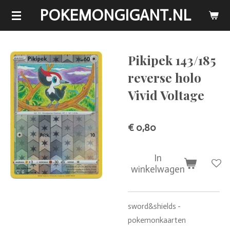
POKEMONGIGANT.NL
Ga
direct
naar
de
Pikipek 143/185
hoofdinhoud
reverse holo
Vivid Voltage
€ 0,80
In
winkelwagen
sword&shields -
pokemonkaarten