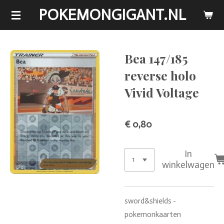
POKEMONGIGANT.NL
Ga
direct
naar
de
Bea 147/185
hoofdinhoud
reverse holo
Vivid Voltage
€ 0,80
In
winkelwagen
sword&shields -
pokemonkaarten