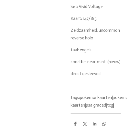
Set: Vivid Voltage
Kaart: 147/185
Zeldzaamheid: uncommon
reverse holo
taal: engels
conditie: near-mint (nieuw)
direct gesleeved
tags:pokemonkaarten|pokemon
kaarten|psa graded|tcg|
D
D
S
D