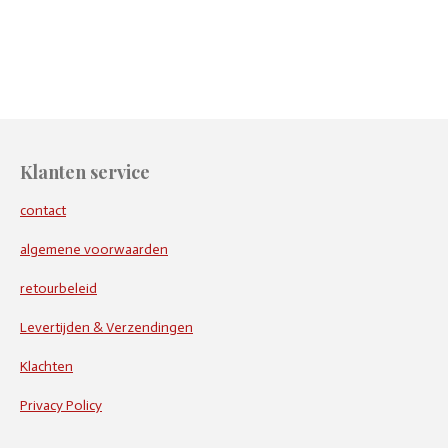
e
e
h
e
l
e
a
l
e
l
r
e
n
e
n
Klanten service
contact
algemene voorwaarden
retourbeleid
Levertijden & Verzendingen
Klachten
Privacy Policy