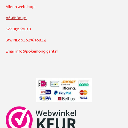
Alleen webshop.
0648180411
Kvk:85060828
Btw:NL004047630B44
Email:
info@pokemongigant.nl