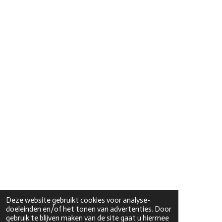
Deze website gebruikt cookies voor analyse-
doeleinden en/of het tonen van advertenties. Door
gebruik te blijven maken van de site gaat u hiermee