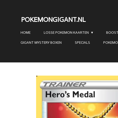
Ga
direct
POKEMONGIGANT.NL
naar
de
HOME
LOSSE POKEMON KAARTEN
BOOST
hoofdinhoud
GIGANT MYSTERY BOXEN
SPECIALS
POKEMO