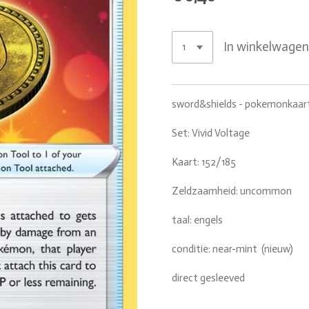
In winkelwage
sword&shields - pokemonkaar
Set: Vivid Voltage
Kaart: 152/185
Zeldzaamheid: uncommon
taal: engels
conditie: near-mint (nieuw)
direct gesleeved