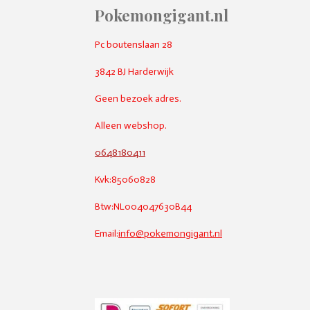
Pokemongigant.nl
Pc boutenslaan 28
3842 BJ Harderwijk
Geen bezoek adres.
Alleen webshop.
0648180411
Kvk:85060828
Btw:NL004047630B44
Email:
info@pokemongigant.nl