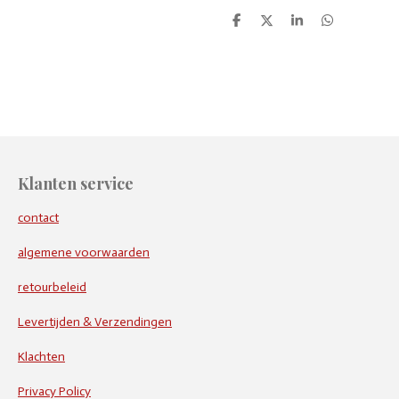
D
D
S
D
e
e
h
e
l
e
a
l
e
l
r
e
n
e
n
Klanten service
contact
algemene voorwaarden
retourbeleid
Levertijden & Verzendingen
Klachten
Privacy Policy