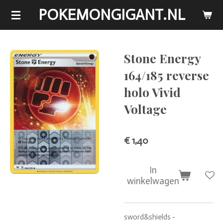
POKEMONGIGANT.NL
Ga
direct
naar
de
Stone Energy
hoofdinhoud
164/185 reverse
holo Vivid
Voltage
€ 1,40
In
winkelwagen
sword&shields -