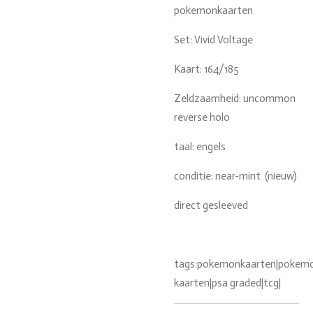
pokemonkaarten
Set: Vivid Voltage
Kaart: 164/185
Zeldzaamheid: uncommon
reverse holo
taal: engels
conditie: near-mint (nieuw)
direct gesleeved
tags:pokemonkaarten|pokemon
kaarten|psa graded|tcg|