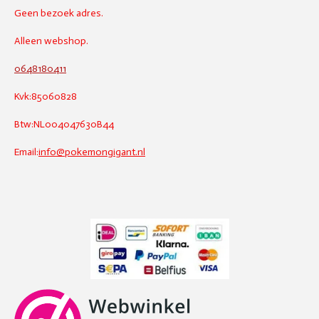
Geen bezoek adres.
Alleen webshop.
0648180411
Kvk:85060828
Btw:NL004047630B44
Email:
info@pokemongigant.nl