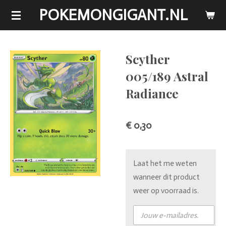
POKEMONGIGANT.NL
Ga
direct
naar
de
Scyther
hoofdinhoud
005/189 Astral
Radiance
€ 0,30
Laat het me weten
wanneer dit product
weer op voorraad is.