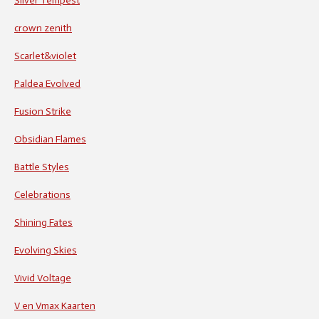
Silver Tempest
crown zenith
Scarlet&violet
Paldea Evolved
Fusion Strike
Obsidian Flames
Battle Styles
Celebrations
Shining Fates
Evolving Skies
Vivid Voltage
V en Vmax Kaarten