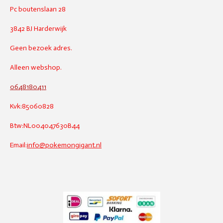
Pc boutenslaan 28
3842 BJ Harderwijk
Geen bezoek adres.
Alleen webshop.
0648180411
Kvk:85060828
Btw:NL004047630B44
Email:
info@pokemongigant.nl