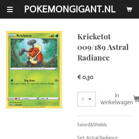
POKEMONGIGANT.NL
Ga
direct
naar
de
Kricketot
hoofdinhoud
009/189 Astral
Radiance
€ 0,30
In
winkelwagen
Sword&Shields
Set: Astral Radiance