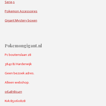
Serie,s
Pokemon Accessoires
Gigant Mystery boxen
Pokemongigant.nl
Pc boutenslaan 28
3842 BJ Harderwijk
Geen bezoek adres.
Alleen webshop.
0648180411
Kvk:85060828