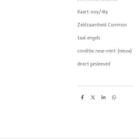
Kaart: 009/189
Zeldzaamheid: Common
taal: engels
conditie: near-mint (nieuw)
direct gesleeved
D
D
S
D
e
e
h
e
l
e
a
l
e
l
r
e
n
e
n