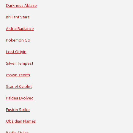
Darkness Ablaze
Brilliant Stars
Astral Radiance
Pokemon Go
Lost Origin
Silver Tempest
crown zenith
Scarlet&violet
Paldea Evolved
Fusion Strike
Obsidian Flames
Battle Styles