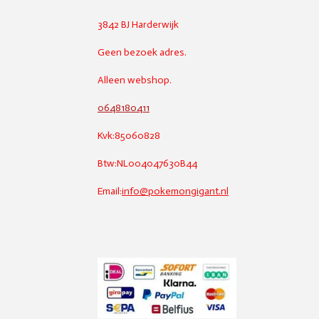
3842 BJ Harderwijk
Geen bezoek adres.
Alleen webshop.
0648180411
Kvk:85060828
Btw:NL004047630B44
Email:
info@pokemongigant.nl