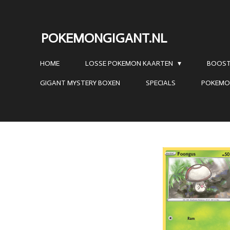
Ga
direct
POKEMONGIGANT.NL
naar
de
HOME
LOSSE POKEMON KAARTEN
BOOST
hoofdinhoud
GIGANT MYSTERY BOXEN
SPECIALS
POKEMO