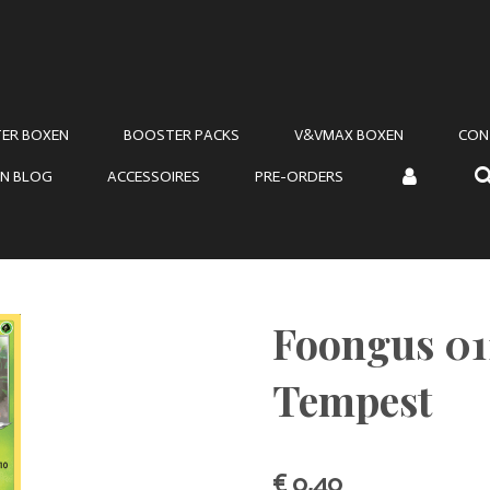
ER BOXEN
BOOSTER PACKS
V&VMAX BOXEN
CON
N BLOG
ACCESSOIRES
PRE-ORDERS
Foongus 011
Tempest
€ 0,40