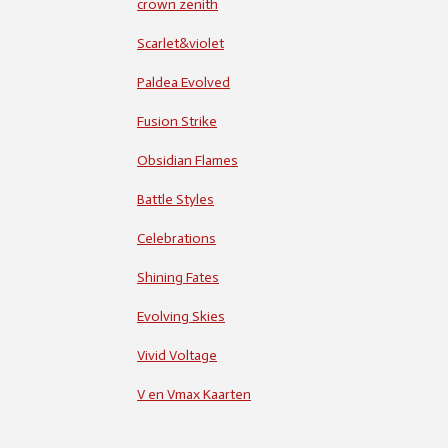
crown zenith
Scarlet&violet
Paldea Evolved
Fusion Strike
Obsidian Flames
Battle Styles
Celebrations
Shining Fates
Evolving Skies
Vivid Voltage
V en Vmax Kaarten